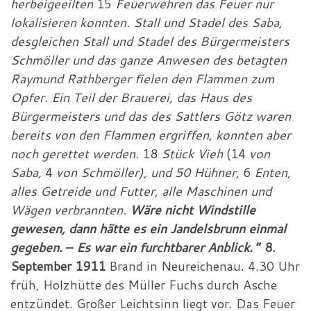
herbeigeeilten
15
Feuerwehren das Feuer nur
lokalisieren konnten. Stall und Stadel des Saba,
desgleichen Stall und Stadel des Bürgermeisters
Schmöller und das ganze Anwesen des betagten
Raymund Rathberger fielen den Flammen zum
Opfer. Ein Teil der Brauerei, das Haus des
Bürgermeisters und das des Sattlers Götz waren
bereits von den Flammen ergriffen, konnten aber
noch gerettet werden.
18
Stück Vieh
(14
von
Saba,
4
von Schmöller), und 50 Hühner,
6
Enten,
alles Getreide und Futter, alle Maschinen und
Wägen verbrannten.
Wäre nicht Windstille
gewesen, dann hätte es ein Jandelsbrunn einmal
gegeben.
–
Es war ein furchtbarer Anblick.
“ 8.
September 1911
Brand in Neureichenau. 4.30 Uhr
früh, Holzhütte des Müller Fuchs durch Asche
entzündet. Großer Leichtsinn liegt vor. Das Feuer