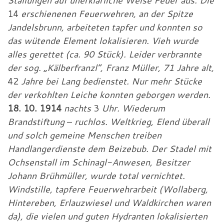
Stallungen auf unerklärliche Weise Feuer aus. Die
14
erschienenen Feuerwehren, an der Spitze
Jandelsbrunn, arbeiteten tapfer und konnten so
das wütende Element lokalisieren. Vieh wurde
alles gerettet (ca. 90 Stück). Leider verbrannte
der sog. „Kälberfranzl“, Franz Müller, 71 Jahre alt,
42
Jahre bei Lang bedienstet. Nur mehr Stücke
der verkohlten Leiche konnten geborgen werden.
18. 10. 1914
nachts
3
Uhr. Wiederum
Brandstiftung
–
ruchlos. Weltkrieg, Elend überall
und solch gemeine Menschen treiben
Handlangerdienste dem Beizebub. Der Stadel mit
Ochsenstall im Schinagl-Anwesen, Besitzer
Johann Brühmüller, wurde total vernichtet.
Windstille, tapfere Feuerwehrarbeit (Wollaberg,
Hintereben, Erlauzwiesel und Waldkirchen waren
da), die vielen und guten Hydranten lokalisierten