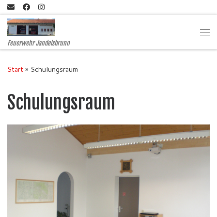
Zum Inhalt springen
Me
Feuerwehr Jandelsbrunn
Start
»
Schulungsraum
Schulungsraum