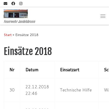
Zum Inhalt springen
Me
Feuerwehr Jandelsbrunn
Start
»
Einsätze 2018
Einsätze 2018
Nr
Datum
Einsatzart
Sc
22.12.2018
30
Technische Hilfe
Wa
22:46