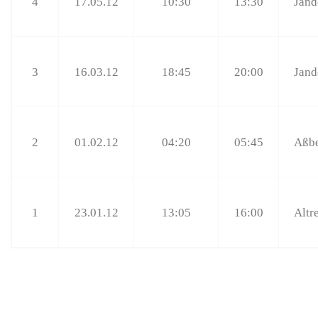
4
17.05.12
10:30
13:30
Jand
3
16.03.12
18:45
20:00
Jand
2
01.02.12
04:20
05:45
Aßb
1
23.01.12
13:05
16:00
Altr