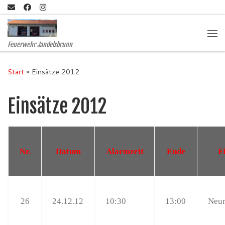
Zum Inhalt springen
Me
Feuerwehr Jandelsbrunn
Start
»
Einsätze 2012
Einsätze 2012
Nr.
Datum
Alarmzeit
Ende
E
26
24.12.12
10:30
13:00
Neur